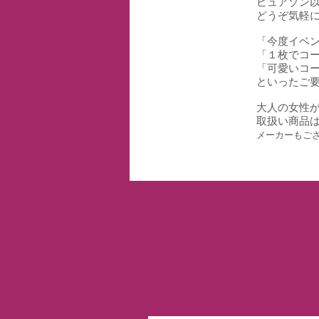
ビュアゾン
どうぞ気軽
「今度イベ
「１枚でコ
「可愛いコ
といったご
大人の女性
取扱い商品
メーカーもご