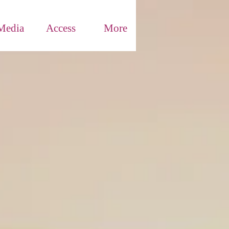
Media
Access
More