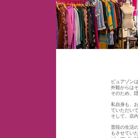
ビュアゾンは
外観からは
そのため、
私自身も、
ていただい
そして、店
普段の生活
もさせてい