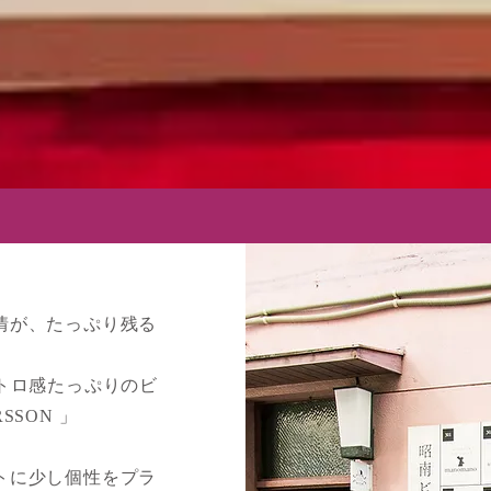
情が、たっぷり残る
。
トロ感たっぷりの
ビ
SSON 」
トに少し個性を
プラ