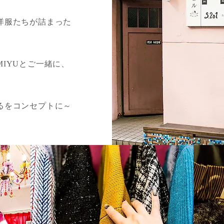
洋服たちが詰まった
IYUとご一緒に、
」
るをコンセプトに～